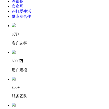
淘福客
卖座网
苏打爱生活
供应商合作
8万+
客户选择
6000万
用户规模
800+
服务团队