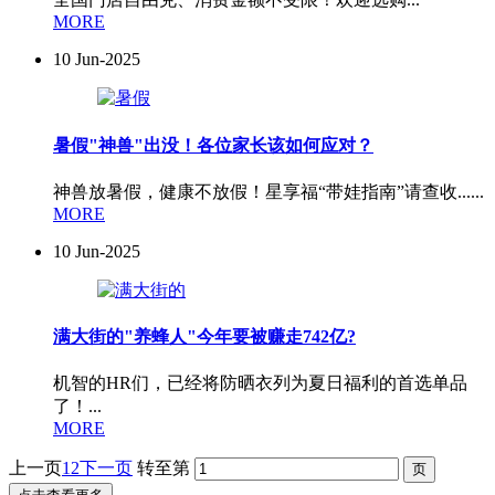
MORE
10
Jun-2025
暑假"神兽"出没！各位家长该如何应对？
神兽放暑假，健康不放假！星享福“带娃指南”请查收......
MORE
10
Jun-2025
满大街的"养蜂人"今年要被赚走742亿?
机智的HR们，已经将防晒衣列为夏日福利的首选单品
了！...
MORE
上一页
1
2
下一页
转至第