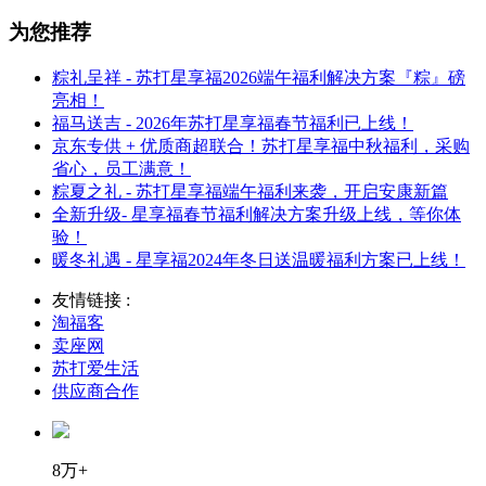
为您推荐
粽礼呈祥 - 苏打星享福2026端午福利解决方案『粽』磅
亮相！
福马送吉 - 2026年苏打星享福春节福利已上线！
京东专供 + 优质商超联合！苏打星享福中秋福利，采购
省心，员工满意！
粽夏之礼 - 苏打星享福端午福利来袭，开启安康新篇
全新升级- 星享福春节福利解决方案升级上线，等你体
验！
暖冬礼遇 - 星享福2024年冬日送温暖福利方案已上线！
友情链接 :
淘福客
卖座网
苏打爱生活
供应商合作
8万+