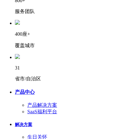
800+
服务团队
400座+
覆盖城市
31
省市/自治区
产品中心
产品解决方案
SaaS福利平台
解决方案
生日关怀